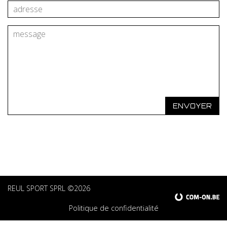
ENVOYER
Français
English
(
Anglais
)
REUL SPORT SPRL ©2026
Deutsch
(
Allemand
)
Politique de confidentialité