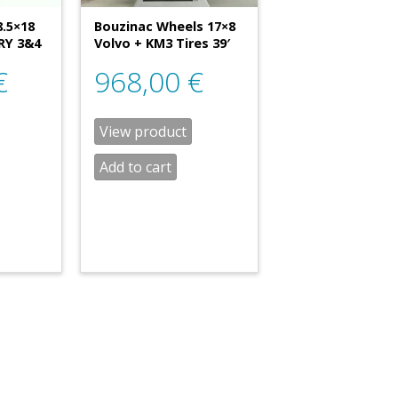
8.5×18
Bouzinac Wheels 17×8
RY 3&4
Volvo + KM3 Tires 39′
€
968,00
€
View product
Add to cart