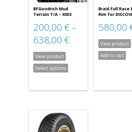
BFGoodrich Mud
Braid Full Race 
Terrain T/A – KM3
Rim for DISCOV
200,00
€
–
580,00
638,00
€
View product
Add to cart
View product
Select options