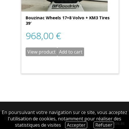
Bouzinac Wheels 17×8 Volvo + KM3 Tires
39′
968,00
€
View product
Add to cart
En poursuivant votre navigation sur ce site, vous acceptez
English
Français
(
French
)
l'utilisation de cookies, notamment pour réaliser des
REUL SPORT SPRL ©2026
Deutsch
(
German
)
statistiques de visites
Accepter
Refuser
Politique de confidentialité