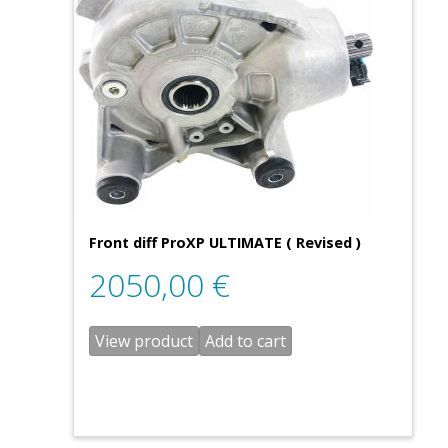
Front diff ProXP ULTIMATE ( Revised )
2050,00
€
View product
Add to cart