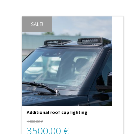
SALE!
Additional roof cap lighting
4400,00
€
3500,00
€