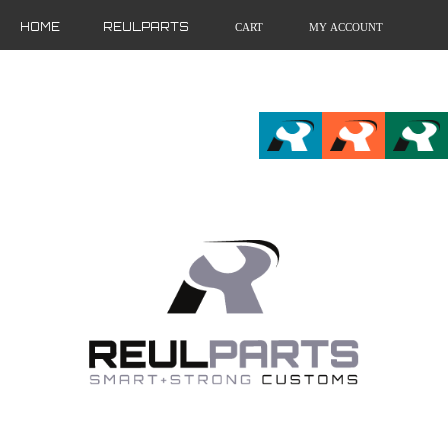
HOME
REULPARTS
CART
MY ACCOUNT
FR
EN
DE