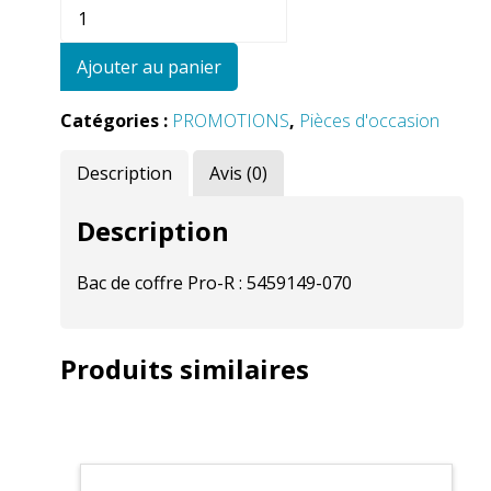
quantité
de
Bac
Ajouter au panier
de
coffre
Catégories :
PROMOTIONS
,
Pièces d'occasion
Polaris
Pro
Description
Avis (0)
R
Description
Bac de coffre Pro-R : 5459149-070
Produits similaires