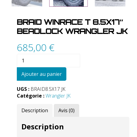
BRAID WINRACE T 8.5X17″
BEADLOCK WRANGLER JK
685,00
€
quantité
de
BRAID
Ajouter au panier
WINRACE
T
UGS :
BRAID8.5X17 JK
8.5X17"
Catégorie :
Wrangler JK
Beadlock
Wrangler
Description
Avis (0)
JK
Description