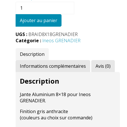
quantité
de
BRAID
Ajouter au panier
WINRACE
T
UGS :
BRAID8X18GRENADIER
8X18"
Catégorie :
Ineos GRENADIER
Ineos
GRENADIER
Description
Informations complémentaires
Avis (0)
Description
Jante Aluminium 8×18 pour Ineos
GRENADIER.
Finition gris anthracite
(couleurs au choix sur commande)