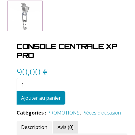
CONSOLE CENTRALE XP
PRO
90,00
€
quantité
de
Console
Ajouter au panier
Centrale
XP
Catégories :
PROMOTIONS
,
Pièces d'occasion
PRO
Description
Avis (0)