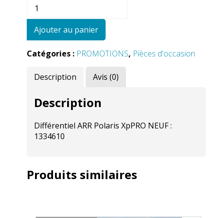
quantité
de
Différentiel
Ajouter au panier
ARR
Polaris
Catégories :
PROMOTIONS
,
Pièces d'occasion
XpPRO
Description
Avis (0)
Description
Différentiel ARR Polaris XpPRO NEUF :
1334610
Produits similaires