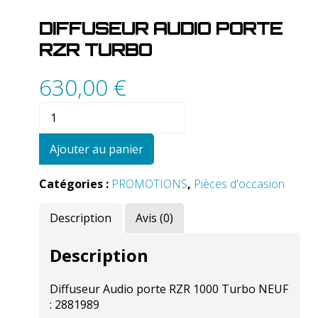
DIFFUSEUR AUDIO PORTE
RZR TURBO
630,00
€
quantité
de
Diffuseur
Ajouter au panier
Audio
porte
Catégories :
PROMOTIONS
,
Pièces d'occasion
RZR
Turbo
Description
Avis (0)
Description
Diffuseur Audio porte RZR 1000 Turbo NEUF
: 2881989