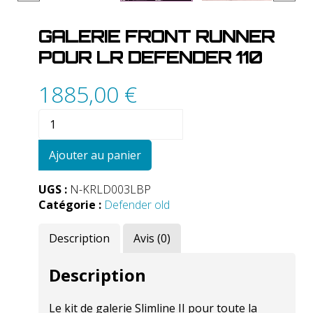
GALERIE FRONT RUNNER
POUR LR DEFENDER 110
1885,00
€
quantité
de
Galerie
Ajouter au panier
Front
Runner
UGS :
N-KRLD003LBP
pour
Catégorie :
Defender old
LR
Defender
Description
Avis (0)
110
Description
Le kit de galerie Slimline II pour toute la