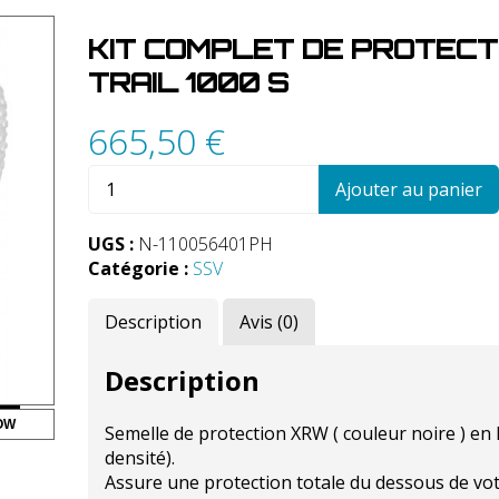
KIT COMPLET DE PROTECT
TRAIL 1000 S
665,50
€
quantité
Ajouter au panier
de
Kit
UGS :
N-110056401PH
complet
Catégorie :
SSV
de
protections
Description
Avis (0)
pour
Polaris
Trail
Description
1000
S
OW
Semelle de protection XRW ( couleur noire ) en
densité).
Assure une protection totale du dessous de votr