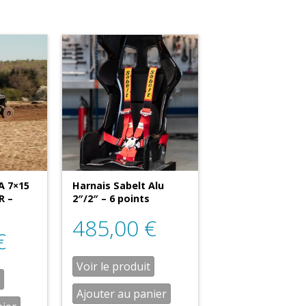
A 7×15
Harnais Sabelt Alu
R –
2″/2″ – 6 points
485,00
€
€
Voir le produit
Ajouter au panier