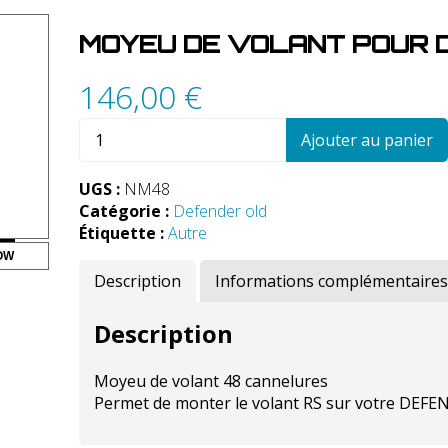
MOYEU DE VOLANT POUR 
146,00
€
quantité
Ajouter au panier
de
Moyeu
UGS :
NM48
de
Catégorie :
Defender old
volant
Étiquette :
Autre
pour
OW
DEFENDER
Description
Informations complémentaires
Description
Moyeu de volant 48 cannelures
Permet de monter le volant RS sur votre DEF