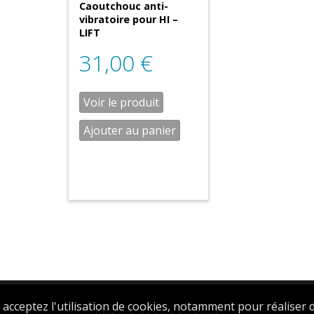
Caoutchouc anti-
vibratoire pour HI –
LIFT
31,00
€
Voir le produit
Ajouter au panier
Français
English
(
Anglais
)
Deutsch
(
Allemand
)
 acceptez l'utilisation de cookies, notamment pour réaliser d