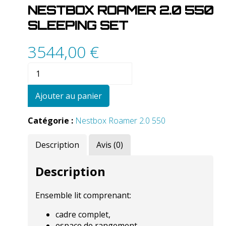
NESTBOX ROAMER 2.0 550
SLEEPING SET
3544,00
€
quantité
de
Nestbox
Ajouter au panier
Roamer
2.0
Catégorie :
Nestbox Roamer 2.0 550
550
sleeping
Description
Avis (0)
set
Description
Ensemble lit comprenant:
cadre complet,
espace de rangement,