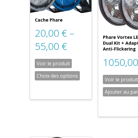
Cache Phare
20,00
€
–
Phare Vortex LE
55,00
€
Dual Kit + Adap
Anti-Flickering
1050,0
Voir le produit
Choix des options
Voir le produit
Ajouter au pa