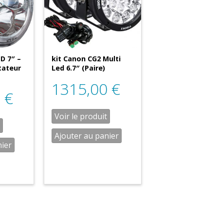
D 7″ –
kit Canon CG2 Multi
tateur
Led 6.7″ (Paire)
1315,00
€
0
€
Voir le produit
Ajouter au panier
nier