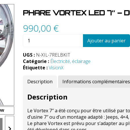
PHARE VORTEX LED 7″ – D
990,00
€
quantité
Ajouter au panier
de
Phare
UGS :
N-XIL-7RELBKIT
Vortex
Catégorie :
Électricité, éclairage
LED
Étiquette :
VisionX
7"
-
Description
Informations complémentaires
Dual
Kit
Description
Le Vortex 7″ a été conçu pour être utilisé par t
OW
d’usine 7″ ou d’un montage adapté : Jeeps, 4×4
Le phare Vortex est prévu pour s’adapter au pl
été développé dans ce sens.