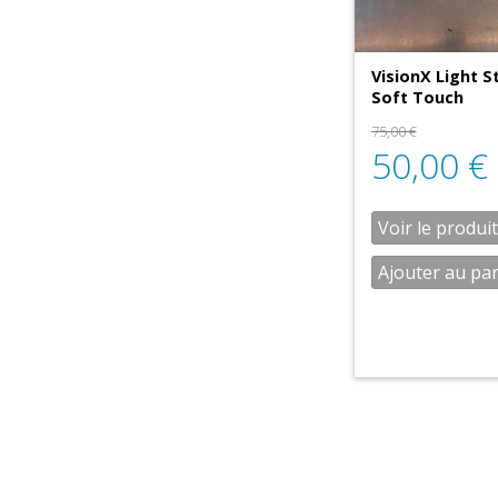
VisionX Light St
Soft Touch
75,00
€
50,00
€
Voir le produit
Ajouter au pa