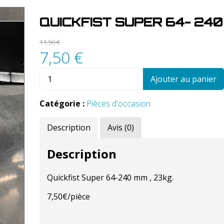
QUICKFIST SUPER 64- 24
11,50
€
7,50
€
quantité
Ajouter au panier
de
Quickfist
Catégorie :
Pièces d'occasion
Super
64-
Description
Avis (0)
240
mm
23kg
Description
Quickfist Super 64-240 mm , 23kg.
7,50€/pièce