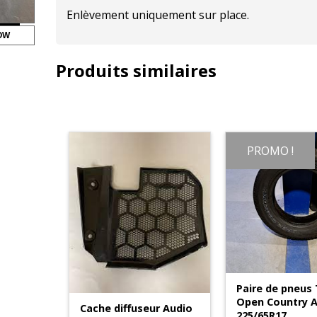
Enlèvement uniquement sur place.
OW
Produits similaires
PROMO !
Paire de pneus
Open Country 
Cache diffuseur Audio
225/65R17