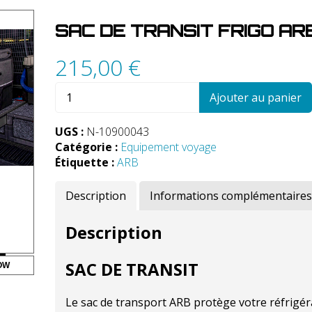
SAC DE TRANSIT FRIGO AR
215,00
€
quantité
Ajouter au panier
de
Sac
UGS :
N-10900043
de
Catégorie :
Equipement voyage
Transit
Étiquette :
ARB
Frigo
ARB
Description
Informations complémentaires
47L
Description
SAC DE TRANSIT
OW
Le sac de transport ARB protège votre réfrigér