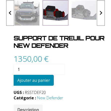
SUPPORT DE TREUIL POUR
NEW DEFENDER
1350,00
€
quantité
de
Support
Ajouter au panier
de
treuil
UGS :
RSSTDEF20
pour
Catégorie :
New Defender
NEW
DEFENDER
Description