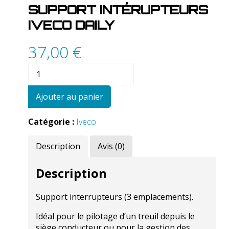
SUPPORT INTÉRUPTEURS
IVECO DAILY
37,00
€
quantité
de
Support
Ajouter au panier
intérupteurs
IVECO
Catégorie :
Iveco
DAILY
Description
Avis (0)
Description
Support interrupteurs (3 emplacements).
Idéal pour le pilotage d’un treuil depuis le
siège conducteur ou pour la gestion des