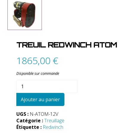
TREUIL REDWINCH ATOM
1865,00
€
Disponible sur commande
quantité
de
Treuil
Ajouter au panier
RedWinch
Atom
UGS :
N-ATOM-12V
Catégorie :
Treuillage
Étiquette :
Redwinch