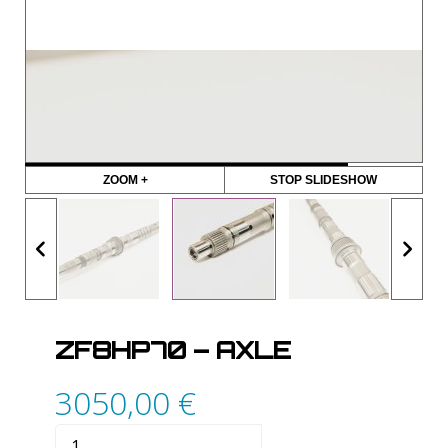
ZOOM +
STOP SLIDESHOW
ZF8HP70 – AXLE
3050,00
€
quantité