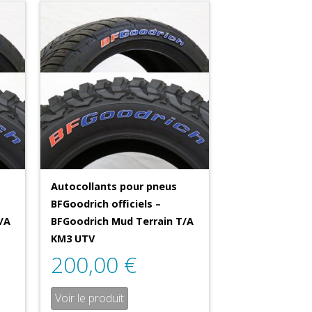
Autocollants pour pneus
BFGoodrich officiels –
/A
BFGoodrich Mud Terrain T/A
KM3 UTV
200,00
€
Voir le produit