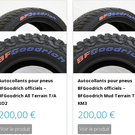
Autocollants pour pneus
Autocollants pour pneus
BFGoodrich officiels –
BFGoodrich officiels –
BFGoodrich All Terrain T/A
BFGoodrich Mud Terrain T
KO2
KM3
200,00
€
200,00
€
Voir le produit
Voir le produit