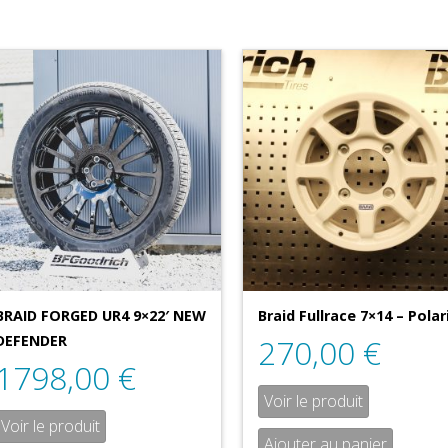
BRAID FORGED UR4 9×22′ NEW
Braid Fullrace 7×14 – Polar
270,00
€
DEFENDER
1798,00
€
Voir le produit
Voir le produit
Ajouter au panier