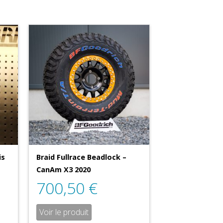
is
Braid Fullrace Beadlock –
CanAm X3 2020
700,50
€
Voir le produit