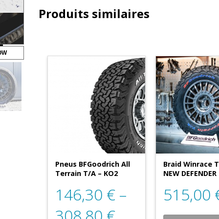
Produits similaires
OW
Pneus BFGoodrich All
Braid Winrace T
Terrain T/A – KO2
NEW DEFENDER
146,30
€
–
515,00
308,80
€