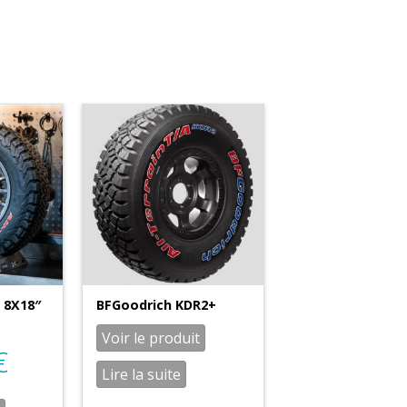
 8X18″
BFGoodrich KDR2+
Voir le produit
€
Lire la suite