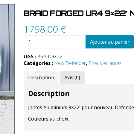
BRAID FORGED UR4 9×22′
1798,00
€
quantité
Ajouter au panier
de
BRAID
UGS :
BRAID9X22
FORGED
Catégories :
New Defender
,
Pneus et jantes
UR4
9x22'
Description
Avis (0)
NEW
DEFENDER
Description
Jantes Aluminium 9×22′ pour nouveau Defende
Couleurs au choix.