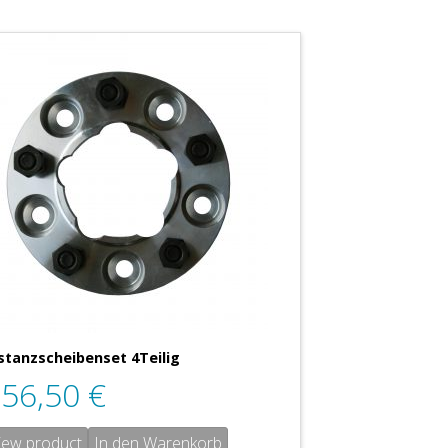
stanzscheibenset 4Teilig
556,50
€
iew product
In den Warenkorb