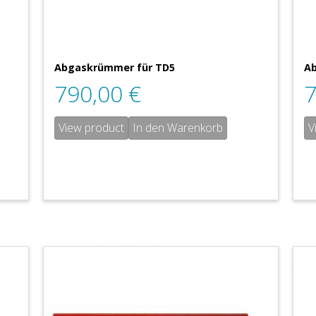
Abgaskrümmer für TD5
Ab
790,00
€
View product
In den Warenkorb
V