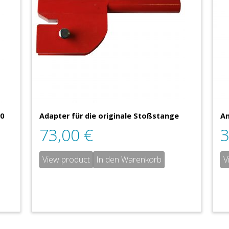
90
Adapter für die originale Stoßstange
An
73,00
€
View product
In den Warenkorb
V