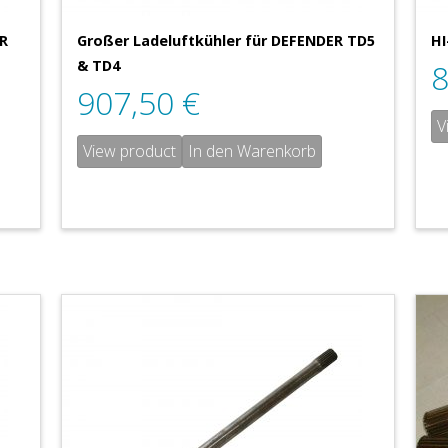
ER
Großer Ladeluftkühler für DEFENDER TD5
HI
& TD4
907,50
€
V
View product
In den Warenkorb