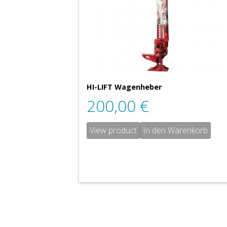
HI-LIFT Wagenheber
200,00
€
View product
In den Warenkorb