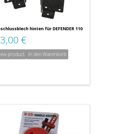
schlussblech hinten für DEFENDER 110
73,00
€
iew product
In den Warenkorb