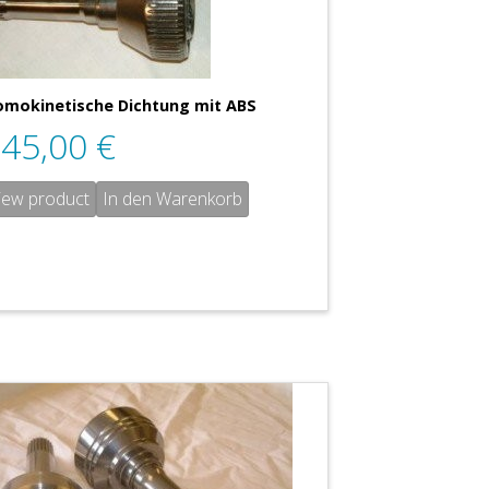
mokinetische Dichtung mit ABS
945,00
€
iew product
In den Warenkorb