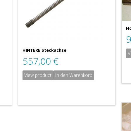
Ho
HINTERE Steckachse
V
557,00
€
View product
In den Warenkorb