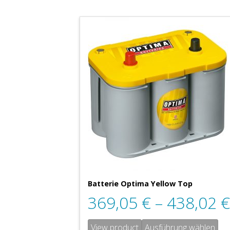
Batterie Optima Yellow Top
369,05
€
–
438,02
€
View product
Ausführung wählen