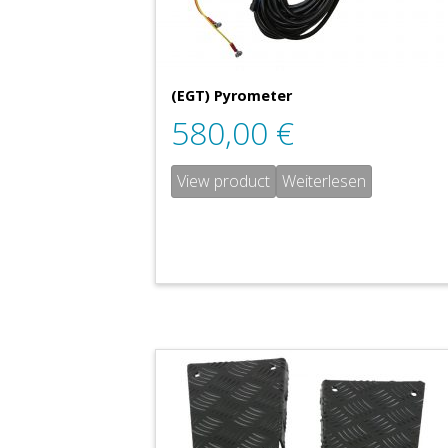
(EGT) Pyrometer
580,00
€
View product
Weiterlesen