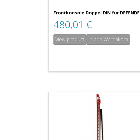
Frontkonsole Doppel DIN für DEFEND
480,01
€
View product
In den Warenkorb