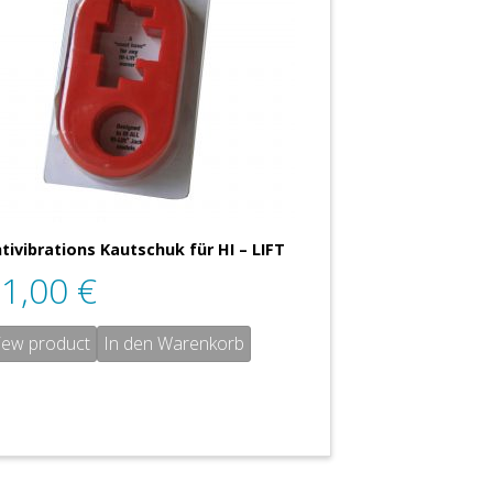
tivibrations Kautschuk für HI – LIFT
31,00
€
iew product
In den Warenkorb