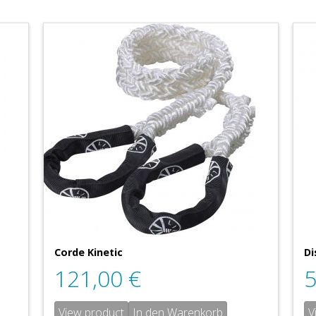
Corde Kinetic
Di
121,00
€
View product
In den Warenkorb
V