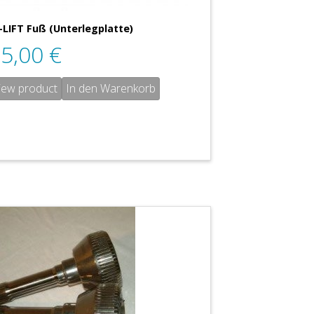
-LIFT Fuß (Unterlegplatte)
85,00
€
iew product
In den Warenkorb