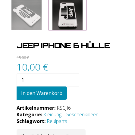
JEEP IPHONE 6 HÜLLE
15,00
€
10,00
€
JEEP
IPhone
6
In den Warenkorb
Hülle
Menge
Artikelnummer:
RSCJI6
Kategorie:
Kleidung - Geschenkideen
Schlagwort:
Reulparts