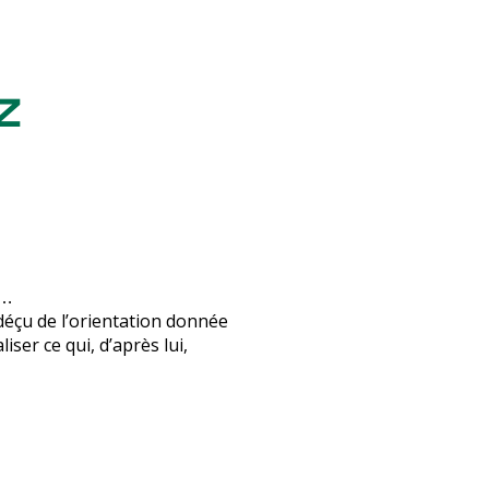
Z
 …
 déçu de l’orientation donnée
iser ce qui, d’après lui,