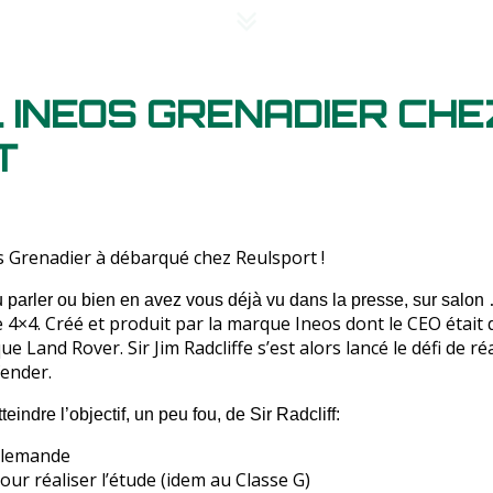
 INEOS GRENADIER CHE
T
eos Grenadier à débarqué chez Reulsport !
 parler ou bien en avez vous déjà vu dans la presse, sur salon
le 4×4. Créé et produit par la marque Ineos dont le CEO était
Land Rover. Sir Jim Radcliffe s’est alors lancé le défi de réal
fender.
eindre l’objectif, un peu fou, de Sir Radcliff:
llemande
ur réaliser l’étude (idem au Classe G)