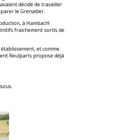
vaient décidé de travailler
éparer le Grenadier.
production, à Hambach!
nitifs fraichement sortis de
re établissement, et comme
ment Reulparts propose déjà
ssous.