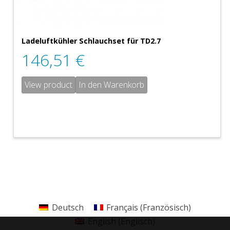
Ladeluftkühler Schlauchset für TD2.7
146,51
€
View product
In den Warenkorb
Deutsch
Français
(
Französisch
)
English
(
Englisch
)