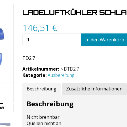
LADELUFTKÜHLER SCHLAU
146,51
€
Ladeluftkühler
In den Warenkorb
Schlauchset
für
TD2.7
TD2.7
Menge
Artikelnummer:
NDTD2.7
Kategorie:
Ausbereitung
Beschreibung
Zusätzliche Informationen
Beschreibung
OW
Nicht brennbar
Quellen nicht an