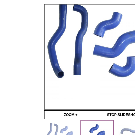
ZOOM +
STOP SLIDESH