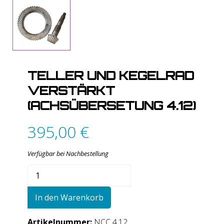
TELLER UND KEGELRAD
VERSTÄRKT
(ACHSÜBERSETUNG 4.12)
395,00
€
Verfügbar bei Nachbestellung
Teller
und
Kegelrad
In den Warenkorb
verstärkt
(Achsübersetung
Artikelnummer:
NCC 4.12