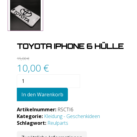
TOYOTA IPHONE 6 HÜLLE
15,00
€
10,00
€
Toyota
IPhone
6
In den Warenkorb
Hülle
Menge
Artikelnummer:
RSCTI6
Kategorie:
Kleidung - Geschenkideen
Schlagwort:
Reulparts